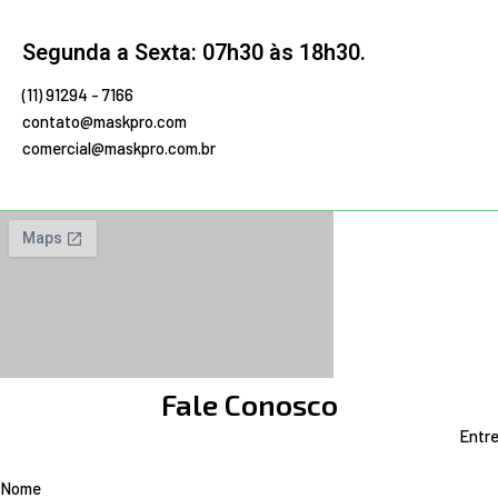
Segunda a Sexta: 07h30 às 18h30.
(11) 91294 - 7166
contato@maskpro.com
comercial@maskpro.com.br
Fale Conosco
Entre
Nome