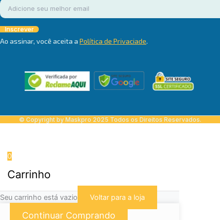
Inscrever
Ao assinar, você aceita a
Política de Privaciade
.
© Copyright by Maskpro 2025 Todos os Direitos Reservados.
0
Carrinho
Seu carrinho está vazio
Voltar para a loja
Continuar Comprando