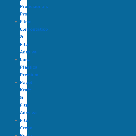
Profissionais
Pro
Filme
Eletrostático
&
Fita
Adesiva
⁠Lona
Plástica
Premium
Papel
Kraft
&
Fita
Adesiva
Fita
Crepe
Porta