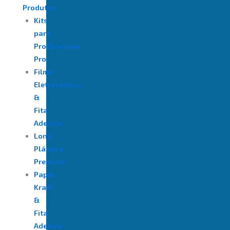
Produtos
Kits
para
Profissionais
Pro
Filme
Eletrostático
&
Fita
Adesiva
⁠Lona
Plástica
Premium
Papel
Kraft
&
Fita
Adesiva