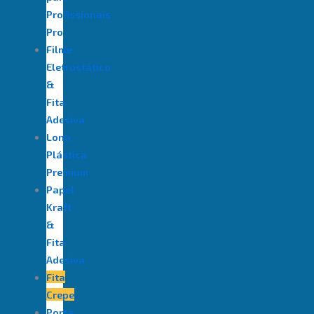
Profissionais
Pro
Filme
Eletrostático
&
Fita
Adesiva
⁠Lona
Plástica
Premium
Papel
Kraft
&
Fita
Adesiva
Fita
Crepe
Porta