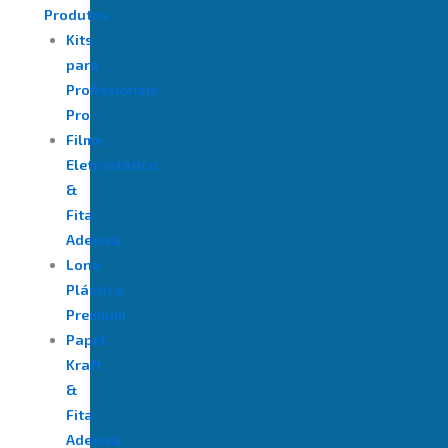
Produtos
Kits
para
Profissionais
Pro
Filme
Eletrostático
&
Fita
Adesiva
⁠Lona
Plástica
Premium
Papel
Kraft
&
Fita
Adesiva