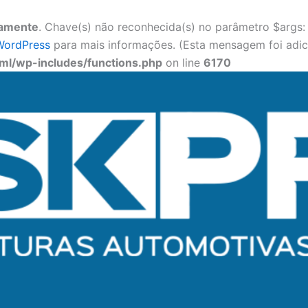
tamente
. Chave(s) não reconhecida(s) no parâmetro $args: i
WordPress
para mais informações. (Esta mensagem foi adici
l/wp-includes/functions.php
on line
6170