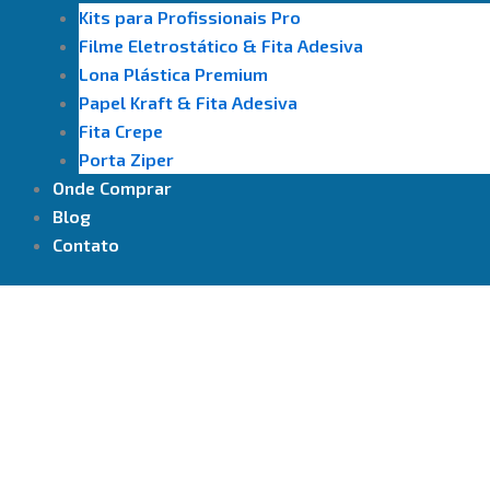
Kits para Profissionais Pro
Filme Eletrostático & Fita Adesiva
⁠Lona Plástica Premium
Papel Kraft & Fita Adesiva
Fita Crepe
Porta Ziper
Onde Comprar
Blog
Contato