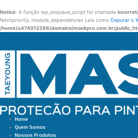
Ir
para
Notice
: A função wp_enqueue_script foi chamada
incorre
o
fetchpriority, module_dependencies Leia como
Depurar o 
conteúdo
/home/u474012386/domains/maskpro.com.br/public_htm
Home
Quem Somos
Nossos Produtos