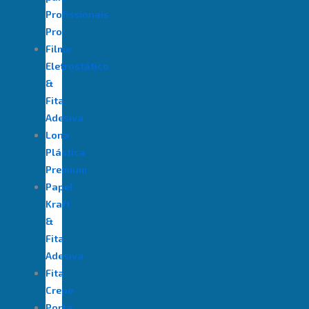
Profissionais
Pro
Filme
Eletrostático
&
Fita
Adesiva
⁠Lona
Plástica
Premium
Papel
Kraft
&
Fita
Adesiva
Fita
Crepe
Porta