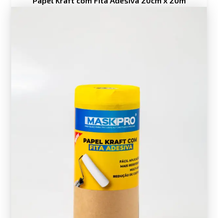
Papel Kraft com Fita Adesiva 20cm x 20m
range:
R$ 40,90
through
R$ 49,90