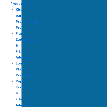
Produtos
Kits
para
Profissionais
Pro
Filme
Eletrostático
&
Fita
Adesiva
⁠Lona
Plástica
Premium
Papel
Kraft
&
Fita
Adesiva