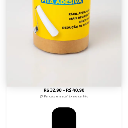
R$
32,90
–
R$
40,90
💳 Parcele em até 12x no cartão