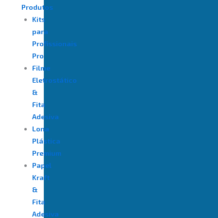
Produtos
Kits
para
Profissionais
Pro
Filme
Eletrostático
&
Fita
Adesiva
⁠Lona
Plástica
Premium
Papel
Kraft
&
Fita
Adesiva