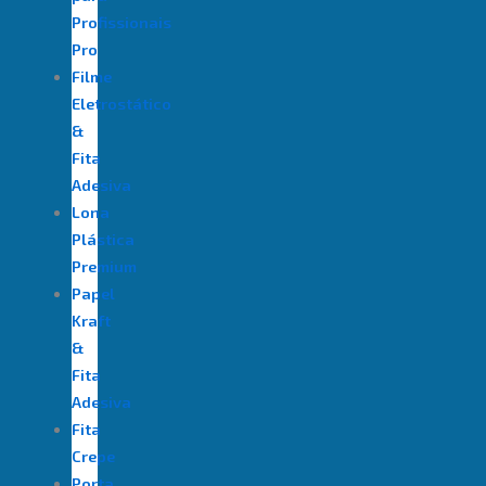
Profissionais
Pro
Filme
Eletrostático
&
Fita
Adesiva
⁠Lona
Plástica
Premium
Papel
Kraft
&
Fita
Adesiva
Fita
Crepe
Porta