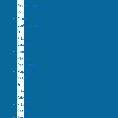
Profissionais
Pro
Filme
Eletrostático
&
Fita
Adesiva
⁠Lona
Plástica
Premium
Papel
Kraft
&
Fita
Adesiva
Fita
Crepe
Porta