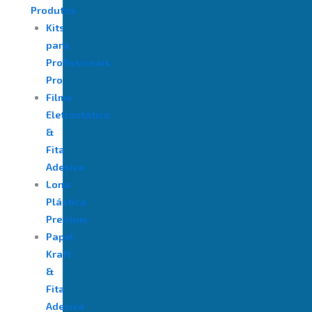
Produtos
Kits
para
Profissionais
Pro
Filme
Eletrostático
&
Fita
Adesiva
⁠Lona
Plástica
Premium
Papel
Kraft
&
Fita
Adesiva