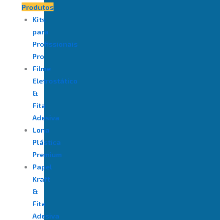
Produtos
Kits
para
Profissionais
Pro
Filme
Eletrostático
&
Fita
Adesiva
⁠Lona
Plástica
Premium
Papel
Kraft
&
Fita
Adesiva