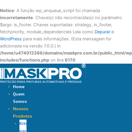
Ir
para
Notice
: A função wp_enqueue_script foi chamada
o
incorretamente
. Chave(s) não reconhecida(s) no parâmetro
conteúdo
$args: is_footer. Chaves suportadas: strategy, in_footer,
fetchpriority, module_dependencies Leia como
Depurar o
WordPress
para mais informações. (Esta mensagem foi
adicionada na versão 7.0.0.) in
/home/u474012386/domains/maskpro.com.br/public_html/wp
includes/functions.php
on line
6170
Home
Quem
Somos
Nossos
Produtos
Kits
para