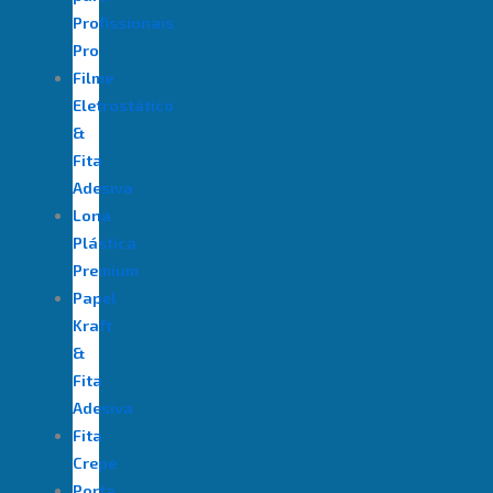
Profissionais
Pro
Filme
Eletrostático
&
Fita
Adesiva
⁠Lona
Plástica
Premium
Papel
Kraft
&
Fita
Adesiva
Fita
Crepe
Porta