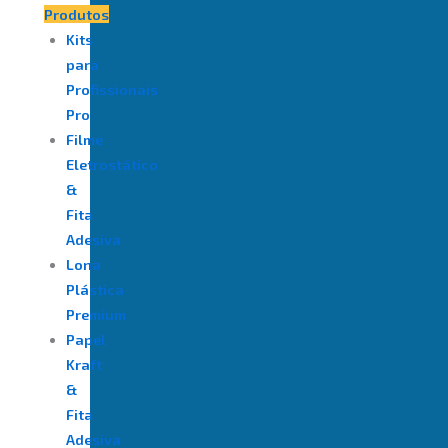
Produtos
Kits
para
Profissionais
Pro
Filme
Eletrostático
&
Fita
Adesiva
⁠Lona
Plástica
Premium
Papel
Kraft
&
Fita
Adesiva