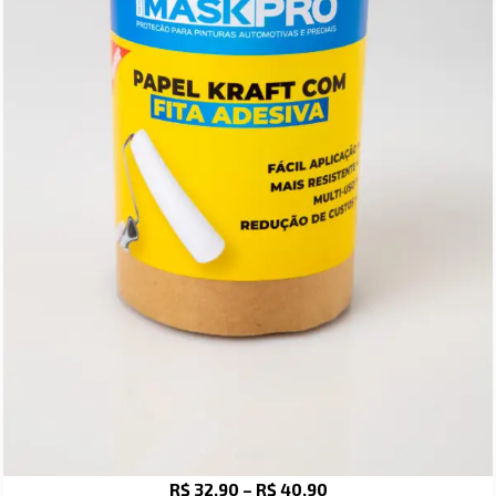
R$
32,90
–
R$
40,90