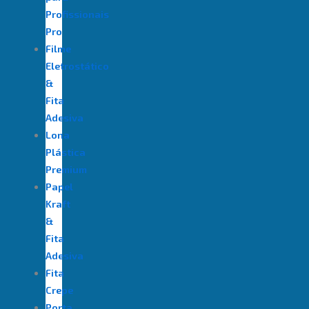
Profissionais
Pro
Filme
Eletrostático
&
Fita
Adesiva
⁠Lona
Plástica
Premium
Papel
Kraft
&
Fita
Adesiva
Fita
Crepe
Porta