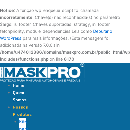
Ir
para
Notice
: A função wp_enqueue_script foi chamada
o
incorretamente
. Chave(s) não reconhecida(s) no parâmetro
conteúdo
$args: is_footer. Chaves suportadas: strategy, in_footer,
fetchpriority, module_dependencies Leia como
Depurar o
WordPress
para mais informações. (Esta mensagem foi
adicionada na versão 7.0.0.) in
/home/u474012386/domains/maskpro.com.br/public_html/wp
includes/functions.php
on line
6170
Home
Quem
Somos
Nossos
Produtos
Kits
para